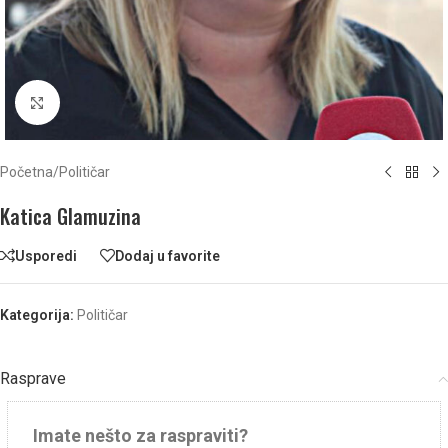
Click to enlarge
Početna
/
Političar
Katica Glamuzina
Usporedi
Dodaj u favorite
Kategorija:
Političar
Rasprave
Imate nešto za raspraviti?