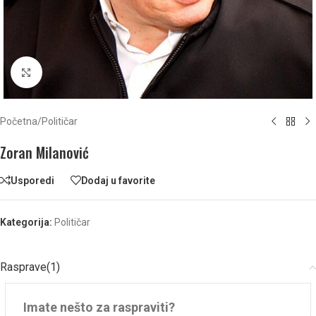
Click to enlarge
Početna
/
Političar
Zoran Milanović
Usporedi
Dodaj u favorite
Kategorija:
Političar
Rasprave(1)
Imate nešto za raspraviti?