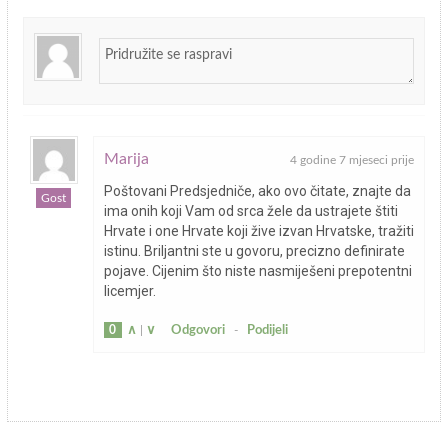
Marija
4 godine 7 mjeseci prije
Poštovani Predsjedniče, ako ovo čitate, znajte da
Gost
ima onih koji Vam od srca žele da ustrajete štiti
Hrvate i one Hrvate koji žive izvan Hrvatske, tražiti
istinu. Briljantni ste u govoru, precizno definirate
pojave. Cijenim što niste nasmiješeni prepotentni
licemjer.
0
∧
|
∨
Odgovori
-
Podijeli