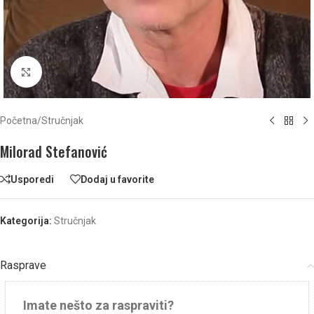
Click to enlarge
Početna
/
Stručnjak
Milorad Stefanović
Usporedi
Dodaj u favorite
Kategorija:
Stručnjak
Rasprave
Imate nešto za raspraviti?