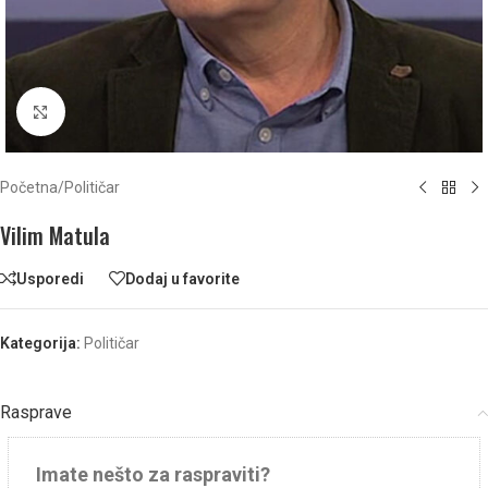
Click to enlarge
Početna
/
Političar
Vilim Matula
Usporedi
Dodaj u favorite
Kategorija:
Političar
Rasprave
Imate nešto za raspraviti?