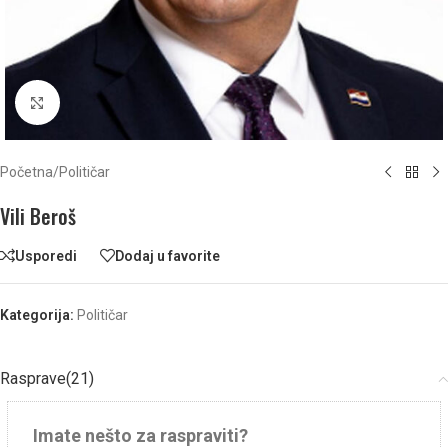
Click to enlarge
Početna
/
Političar
Vili Beroš
Usporedi
Dodaj u favorite
Kategorija:
Političar
Rasprave(21)
Imate nešto za raspraviti?