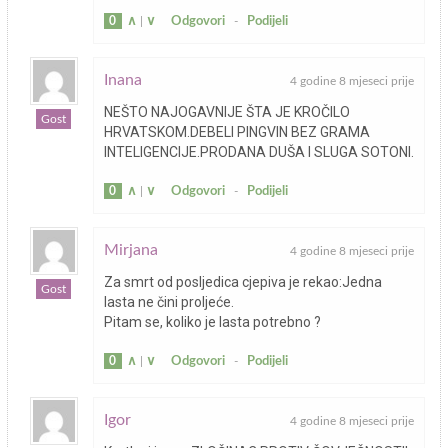
0
∧
|
∨
Odgovori
-
Podijeli
Inana
4 godine 8 mjeseci prije
NEŠTO NAJOGAVNIJE ŠTA JE KROČILO
Gost
HRVATSKOM.DEBELI PINGVIN BEZ GRAMA
INTELIGENCIJE.PRODANA DUŠA I SLUGA SOTONI.
0
∧
|
∨
Odgovori
-
Podijeli
Mirjana
4 godine 8 mjeseci prije
Za smrt od posljedica cjepiva je rekao:Jedna
Gost
lasta ne čini proljeće.
Pitam se, koliko je lasta potrebno ?
0
∧
|
∨
Odgovori
-
Podijeli
Igor
4 godine 8 mjeseci prije