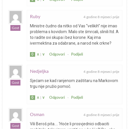
Ruby
4 godine 8 mjeseci prije
Ministre čudno da nitko od Vas “velikih” nije imao
Gost
problema s kovidom. Malo ste šmrcali, slinili Itd. A
to radite svi skupa i bez korone. Kaj ima
ivermektina za odabrane, a narod nek crkne?
0
∧
|
∨
Odgovori
-
Podijeli
Nedjeljka
4 godine 8 mjeseci prije
Sjećam se kad ranjenom zaštitaru na Markovom
Gost
trgu nije pružio pomoč.
0
∧
|
∨
Odgovori
-
Podijeli
Osman
4 godine 8 mjeseci prije
Vili Beroš pita…. ‘Hoće li prosvjednici odbaciti
Gost