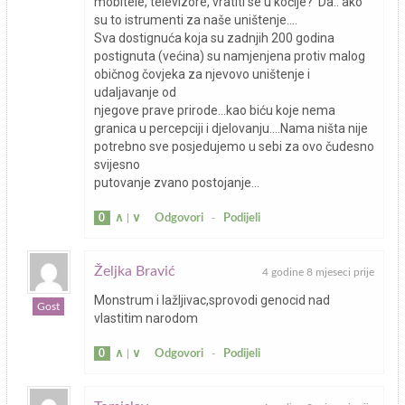
mobitele, televizore, vratiti se u kočije?’ Da.. ako
su to istrumenti za naše uništenje….
Sva dostignuća koja su zadnjih 200 godina
postignuta (većina) su namjenjena protiv malog
običnog čovjeka za njevovo uništenje i
udaljavanje od
njegove prave prirode…kao biću koje nema
granica u percepciji i djelovanju….Nama ništa nije
potrebno sve posjedujemo u sebi za ovo čudesno
svijesno
putovanje zvano postojanje…
0
∧
|
∨
Odgovori
-
Podijeli
Željka Bravić
4 godine 8 mjeseci prije
Monstrum i lažljivac,sprovodi genocid nad
Gost
vlastitim narodom
0
∧
|
∨
Odgovori
-
Podijeli