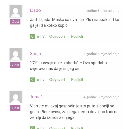
Dado
4 godine 8 mjeseci prije
Jad i bijeda. Maska sa dva lica. Zlo i naopako . Tko
Gost
ga je i za koliko kupio.
0
∧
|
∨
Odgovori
-
Podijeli
Sanja
4 godine 8 mjeseci prije
“C19 ausvajs daje slobodu” – Ova spodoba
Gost
uvjerava nas da je snijeg crn.
0
∧
|
∨
Odgovori
-
Podijeli
Tomaš
4 godine 8 mjeseci prije
Vjerujte mi ovaj gospodin je sto puta zlobniji od
Gost
gosp. Plenkovića, za njega nema dovoljno ljudi na
zemlji da izmoli za njega.
0
∧
|
∨
Odgovori
-
Podijeli