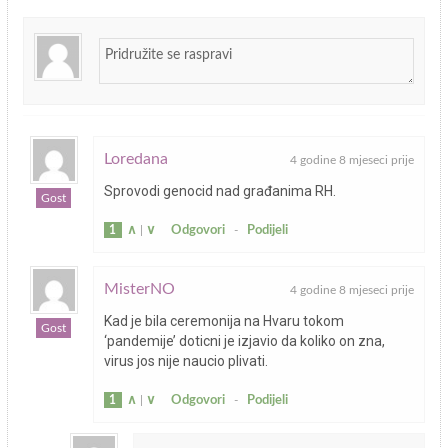
Loredana
4 godine 8 mjeseci prije
Sprovodi genocid nad građanima RH.
Gost
1
∧
|
∨
Odgovori
-
Podijeli
MisterNO
4 godine 8 mjeseci prije
Kad je bila ceremonija na Hvaru tokom
Gost
‘pandemije’ doticni je izjavio da koliko on zna,
virus jos nije naucio plivati.
1
∧
|
∨
Odgovori
-
Podijeli