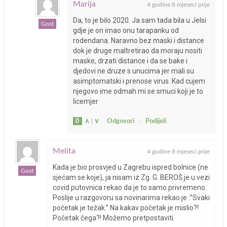
Marija
4 godine 8 mjeseci prije
Da, to je bilo 2020. Ja sam tada bila u Jelsi
Gost
gdje je on imao onu tarapanku od
rodendana. Naravno bez maski i distance
dok je druge maltretirao da moraju nositi
maske, drzati distance i da se bake i
djedovi ne druze s unucima jer mali su
asimptomatski i prenose virus. Kad cujem
njegovo ime odmah mi se smuci koji je to
licemjer
0
∧
|
∨
Odgovori
-
Podijeli
Melita
4 godine 8 mjeseci prije
Kada je bio prosvjed u Zagrebu ispred bolnice (ne
Gost
sjećam se koje), ja nisam iz Zg. G. BEROŠ je u vezi
covid putovnica rekao da je to samo privremeno.
Poslije u razgovoru sa novinarima rekao je :”Svaki
početak je težak.” Na kakav početak je mislio?!
Početak čega?! Možemo pretpostaviti.