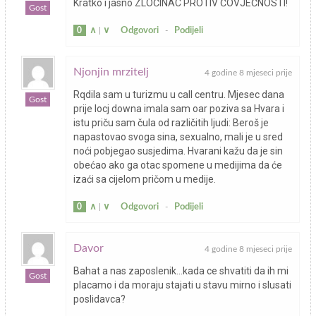
Kratko i jasno ZLOČINAC PROTIV ČOVJEČNOSTI!
Gost
0
∧
|
∨
Odgovori
-
Podijeli
Njonjin mrzitelj
4 godine 8 mjeseci prije
Rqdila sam u turizmu u call centru. Mjesec dana
Gost
prije locj downa imala sam oar poziva sa Hvara i
istu priču sam čula od različitih ljudi: Beroš je
napastovao svoga sina, sexualno, mali je u sred
noći pobjegao susjedima. Hvarani kažu da je sin
obećao ako ga otac spomene u medijima da će
izaći sa cijelom pričom u medije.
0
∧
|
∨
Odgovori
-
Podijeli
Davor
4 godine 8 mjeseci prije
Bahat a nas zaposlenik…kada ce shvatiti da ih mi
Gost
placamo i da moraju stajati u stavu mirno i slusati
poslidavca?