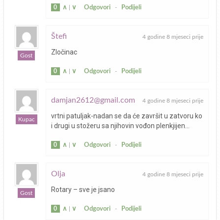
0
∧
|
∨
Odgovori
-
Podijeli
Štefi
4 godine 8 mjeseci prije
Zločinac
Gost
0
∧
|
∨
Odgovori
-
Podijeli
damjan2612@gmail.com
4 godine 8 mjeseci prije
vrtni patuljak-nadan se da će završit u zatvoru ko
Kupac
i drugi u stožeru sa njihovin vođon plenkjijen…
0
∧
|
∨
Odgovori
-
Podijeli
Olja
4 godine 8 mjeseci prije
Rotary – sve je jsano
Gost
0
∧
|
∨
Odgovori
-
Podijeli