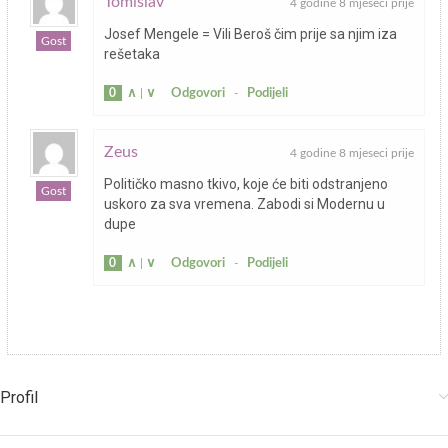
Tomislav
4 godine 8 mjeseci prije
Josef Mengele = Vili Beroš čim prije sa njim iza
Gost
rešetaka
0
∧
|
∨
Odgovori
-
Podijeli
Zeus
4 godine 8 mjeseci prije
Političko masno tkivo, koje će biti odstranjeno
Gost
uskoro za sva vremena. Zabodi si Modernu u
dupe
0
∧
|
∨
Odgovori
-
Podijeli
Profil