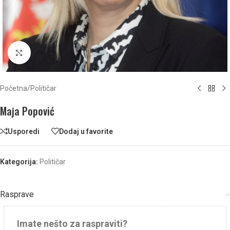
Click to enlarge
Početna
/
Političar
Maja Popović
Usporedi
Dodaj u favorite
Kategorija:
Političar
Rasprave
Imate nešto za raspraviti?