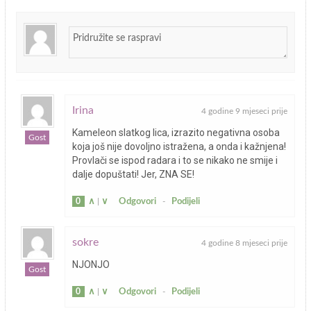
Irina
4 godine 9 mjeseci prije
Kameleon slatkog lica, izrazito negativna osoba
Gost
koja još nije dovoljno istražena, a onda i kažnjena!
Provlači se ispod radara i to se nikako ne smije i
dalje dopuštati! Jer, ZNA SE!
0
∧
|
∨
Odgovori
-
Podijeli
sokre
4 godine 8 mjeseci prije
NJONJO
Gost
0
∧
|
∨
Odgovori
-
Podijeli