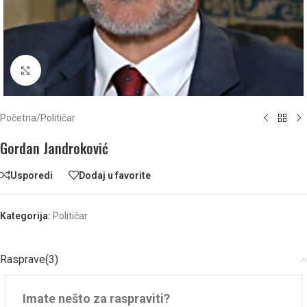
Click to enlarge
Početna
/
Političar
Gordan Jandroković
Usporedi
Dodaj u favorite
Kategorija:
Političar
Rasprave(3)
Imate nešto za raspraviti?