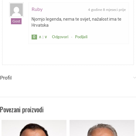
Ruby
4 godine 8 mjeseci prije
Njomjo legenda, nema te svijet, nažalost ima te
Gost
Hrvatska
0
∧
|
∨
Odgovori
-
Podijeli
Profil
Povezani proizvodi