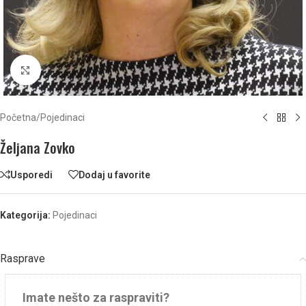
Click to enlarge
Početna
/
Pojedinaci
Željana Zovko
Usporedi
Dodaj u favorite
Kategorija:
Pojedinaci
Rasprave
Imate nešto za raspraviti?