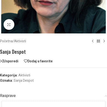
Click to enlarge
Početna
/
Aktivisti
Sanja Despot
Usporedi
Dodaj u favorite
Kategorija:
Aktivisti
Oznaka:
Sanja Despot
Rasprave