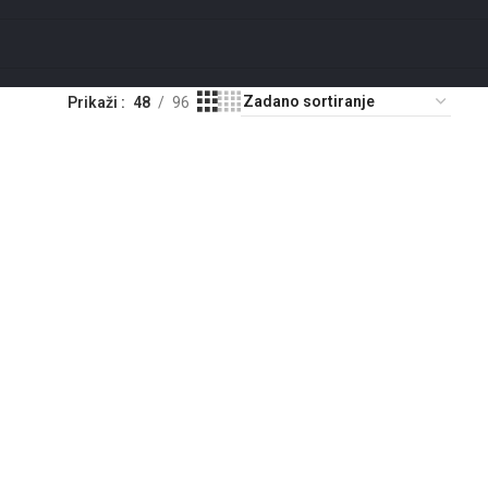
Prikaži
48
96